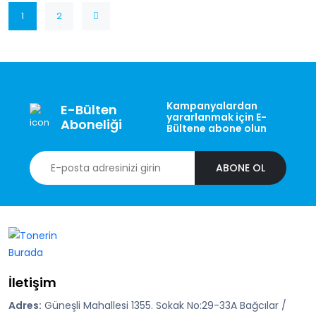
1
2
Kampanyalardan
E-Bülten
yararlanmak için E-
Aboneliği
Bültene abone olun
ABONE OL
İletişim
Adres:
Güneşli Mahallesi 1355. Sokak No:29-33A Bağcılar /